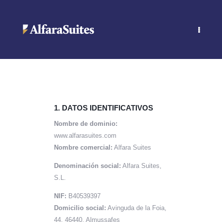
Home
Alimentación Saludable
Habitaciones
Contacto
1. DATOS IDENTIFICATIVOS
Nombre de dominio:
www.alfarasuites.com
Nombre comercial:
Alfara Suites
Denominación social:
Alfara Suites,
S.L.
NIF:
B40539397
Domicilio social:
Avinguda de la Foia,
44. 46440, Almussafes