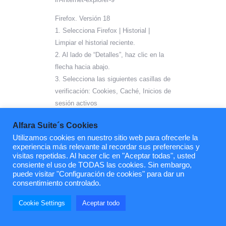
Firefox. Versión 18
1. Selecciona Firefox | Historial |
Limpiar el historial reciente.
2. Al lado de “Detalles”, haz clic en la
flecha hacia abajo.
3. Selecciona las siguientes casillas de
verificación: Cookies, Caché, Inicios de
sesión activos
4. Usando el “Intervalo de tiempo para
Alfara Suite´s Cookies
borrar” en el menú desplegable,
Utilizamos cookies en nuestro sitio web para ofrecerle la
selecciona Todo.
experiencia más relevante al recordar sus preferencias y
5. Haz clic en Borrar ahora.
visitas repetidas. Al hacer clic en "Aceptar todas", usted
6. Cierra y reinicia el navegador.
consiente el uso de TODAS las cookies. Sin embargo,
puede visitar "Configuración de cookies" para dar un
Puede aceptar o rechazar las cookies
consentimiento controlado.
individualmente en las Preferencias de
Firefox, en
Cookie Settings
Aceptar todo
la sección Historial disponible en
Herramientas > Opciones > Privacidad.