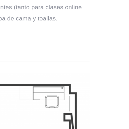
entes (tanto para clases online
pa de cama y toallas.
Premium +
Area size