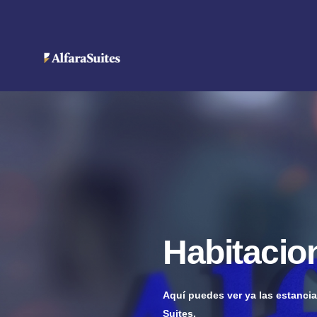
Habitacio
Aquí puedes ver
ya
las estancia
Suites.