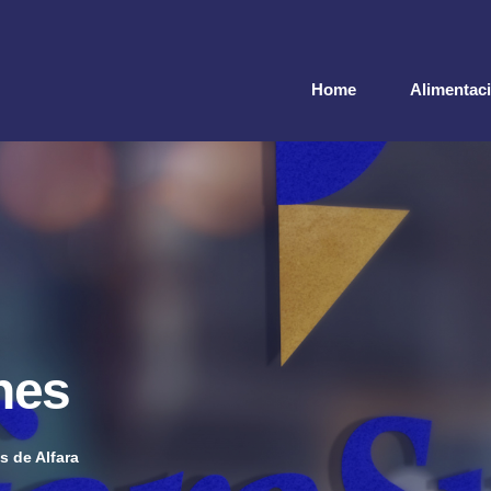
Home
Alimentación Saludable
Habitaciones
Home
Alimentaci
Contacto
nes
s de Alfara