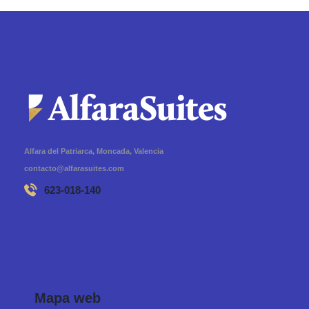
Alfara del Patriarca, Moncada, Valencia
contacto@alfarasuites.com
623-018-140
Mapa web