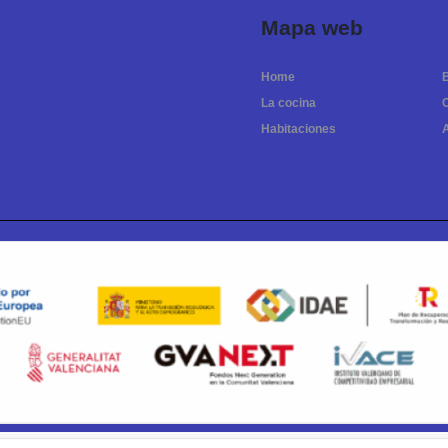
Mapa web
Home
La cocina
Habitaciones
A