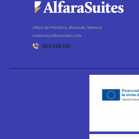
Alfara del Patriarca, Moncada, Valencia
contacto@alfarasuites.com
623-018-140