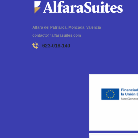
Alfara del Patriarca, Moncada, Valencia
contacto@alfarasuites.com
623-018-140