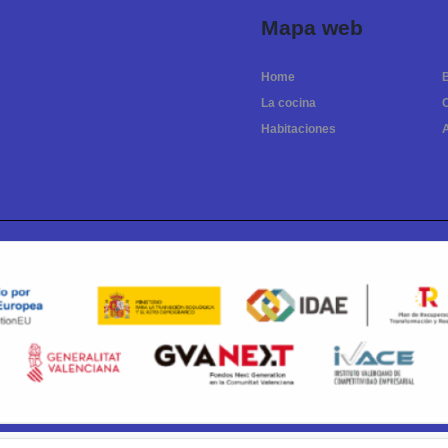
Mapa web
Home
La cocina
Habitaciones
A